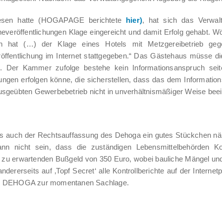
wiesen hatte (HOGAPAGE berichtete
hier)
, hat sich das Verwal
everöffentlichungen Klage eingereicht und damit Erfolg gehabt. Wö
h hat (…) der Klage eines Hotels mit Metzgereibetrieb geg
röffentlichung im Internet stattgegeben.“ Das Gästehaus müsse d
en. Der Kammer zufolge bestehe kein Informationsanspruch sei
ungen erfolgen könne, die sicherstellen, dass das dem Informati
usgeübten Gewerbebetrieb nicht in unverhältnismäßiger Weise beein
das auch der Rechtsauffassung des Dehoga ein gutes Stückchen n
nn nicht sein, dass die zuständigen Lebensmittelbehörden Ko
em zu erwartenden Bußgeld von 350 Euro, wobei bauliche Mängel u
dererseits auf ‚Topf Secret‘ alle Kontrollberichte auf der Internet
o der DEHOGA zur momentanen Sachlage.