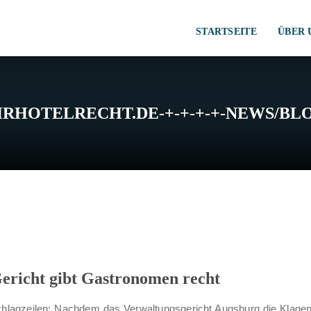
STARTSEITE
ÜBER 
HRHOTELRECHT.DE-+-+-+-+-NEWS/BL
richt gibt Gastronomen recht
 Schlagzeilen: Nachdem das Verwaltungsgericht Augsburg die Klag